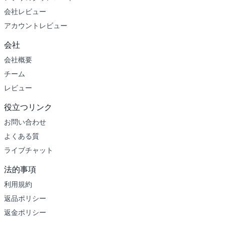
会社レビュー
アカウントレビュー
会社
会社概要
チーム
レビュー
役立つリンク
お問い合わせ
よくある質
ライブチャット
法的事項
利用規約
返品ポリシー
返金ポリシー