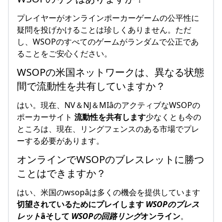
プレイヤーがオンラインポーカーゲームの公平性に
疑問を投げかけることは珍しくありません。ただ
し、WSOPのすべてのゲームがランダムで公正であ
ることをご安心ください。
WSOPの米国ネットワークは、異なる状態
間で流動性を共有していますか？
はい。現在、NV＆NJ＆MIâのアクティブなWSOPの
ポーカーサイト
流動性を共有します
少なくとも今の
ところは、現在、リングフェンスのある市場でプレ
ーする必要があります。
オンラインでWSOPのブレスレットに勝つ
ことはできますか？
はい、米国のwsopâは多くの機会を提供しています
切望されているためにプレイします
WSOPのブレス
レット
âそして
WSOPの回路リング
オンライン
。