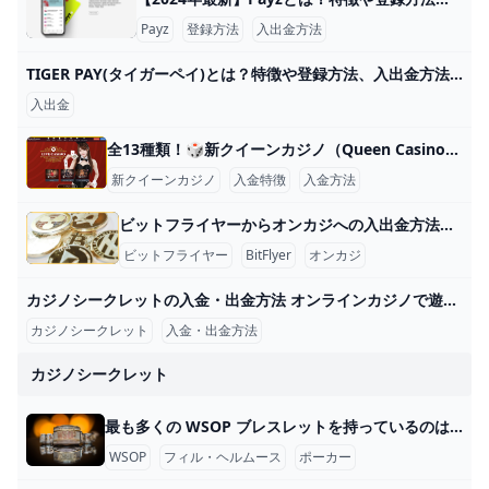
Payz
登録方法
入出金方法
TIGER PAY(タイガーペイ)とは？特徴や登録方法、入出金方法や手数料もご紹介 入出金 「TIGER PAY(タイガーペイ)の特徴が知りたい」 「TIGER PAY(タイガーペイ)の登録方法が知りたい」 「TIGER PAY(タイガーペイ
入出金
全13種類！🎲新クイーンカジノ（Queen Casino）の入金で使える決済方法 新クイーンカジノの入金に関する特徴は以下の3つです 新クイーンカジノ（Queen Casino）の入金に関する特徴は以下の3つです。 13種類の入
新クイーンカジノ
入金特徴
入金方法
ビットフライヤーからオンカジへの入出金方法を解説！おすすめの手順もご紹介 オンカジはウェブ上で幅広いゲームを楽しむ場です。スロット、ブラックジャック、ルーレットからスポーツベッティングやライブカジノまで多彩な選択肢
ビットフライヤー
BitFlyer
オンカジ
カジノシークレットの入金・出金方法 オンラインカジノで遊ぶには、入出金が必要です！ じゃあ、どうやって入金、出金するの？！って思いますよね。ここでは、カジノシークレットではどんな
カジノシークレット
入金・出金方法
カジノシークレット
最も多くの WSOP ブレスレットを持っているのは誰ですか? ワールド シリーズ オブ ポーカー (WSOP) は世界で最も権威のあるポーカー トーナメントの 1 つであり、ブレスレットを獲得することはポーカー プレーヤーが達成で
WSOP
フィル・ヘルムース
ポーカー