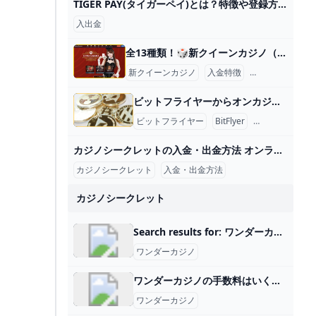
TIGER PAY(タイガーペイ)とは？特徴や登録方法、入出金方法や手数料もご紹介 入出金 「TIGER PAY(タイガーペイ)の特徴が知りたい」 「TIGER PAY(タイガーペイ)の登録方法が知りたい」 「TIGER PAY(タイガーペイ
入出金
全13種類！🎲新クイーンカジノ（Queen Casino）の入金で使える決済方法 新クイーンカジノの入金に関する特徴は以下の3つです 新クイーンカジノ（Queen Casino）の入金に関する特徴は以下の3つです。 13種類の入
新クイーンカジノ
入金特徴
入金方法
ビットフライヤーからオンカジへの入出金方法を解説！おすすめの手順もご紹介 オンカジはウェブ上で幅広いゲームを楽しむ場です。スロット、ブラックジャック、ルーレットからスポーツベッティングやライブカジノまで多彩な選択肢
ビットフライヤー
BitFlyer
オンカジ
カジノシークレットの入金・出金方法 オンラインカジノで遊ぶには、入出金が必要です！ じゃあ、どうやって入金、出金するの？！って思いますよね。ここでは、カジノシークレットではどんな
カジノシークレット
入金・出金方法
カジノシークレット
Search results for: ワンダーカジノ（Wonder Casino）gaming q Order your watch now | Cash on Delivery | Free Shipping in Jordan | Original Watches. Waqtee.com The leading online watches store in Jordan Looks you have’t made yourchoice yet! Start Shopping
ワンダーカジノ
ワンダーカジノの手数料はいくらですか？ ワンダーカジノは3種類の電子決済に対応しています。 どれも最低出金額が50ドルで即時出金が可能ですが、スティックペイは出金額の2.5％が手数料
ワンダーカジノ