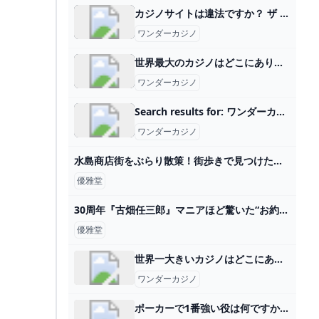
カジノサイトは違法ですか？ ザ ヴェネチアン マカオ リゾートはマカオを代表する大型カジノリゾートホテル。 世界最大のカジノを有していることでも有名で、まるでひとつの街のような
ワンダーカジノ
世界最大のカジノはどこにありますか？ カジノ・ディ・カンピオーネ (The Casino di Campione )/イタリア: 1位 カジノ・ディ・カンピオーネ (The Casino di Campione) はイタリアのコモ湖畔に位置し、約55,000平方メート
ワンダーカジノ
Search results for: ワンダーカジノ（Wonder Casino）バカラルール q Order your watch now | Cash on Delivery | Free Shipping in Jordan | Original Watches. Waqtee.com The leading online watches store in Jordan Looks you have’t made yourchoice yet! Start Shopping
ワンダーカジノ
水島商店街をぶらり散策！街歩きで見つけたおいしいグルメ｜おか旅 岡山観光WEB【公式】- 岡山県の観光・旅行情報ならココ！ 今回は昼間に水島商店街をぶらりと散策して見つけた、おいしいスポットを紹介します。 西常盤町第二公園の横にある水島で人気のお蕎麦屋さんで、地元の
優雅堂
30周年『古畑任三郎』マニアほど驚いた“お約束破り”事件3選（クランクイン！） - Yahoo!ニュース 2本目に紹介したいのは、歌舞伎役者・澤村藤十郎が出演した1996年放送の2ndシーズン「動機の鑑定」。毎回、鋭い推理で犯人の仕掛けたトリック
優雅堂
世界一大きいカジノはどこにありますか？ 【マカオ・タイパ島】世界最大のカジノがある全室スイートホテル「ザ ヴェネチアン マカオ」 マカオ国際空港よりタクシーで約5分、タイパフェリーターミ
ワンダーカジノ
ポーカーで1番強い役は何ですか？ ポーカーの役の強さ1位：ロイヤルフラッシュ 日本では、ロイヤルストレートフラッシュ、と呼ばれることもあります。