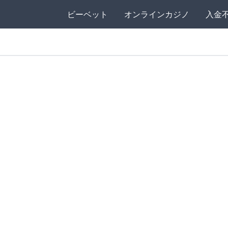
ビーベット
オンラインカジノ
入金