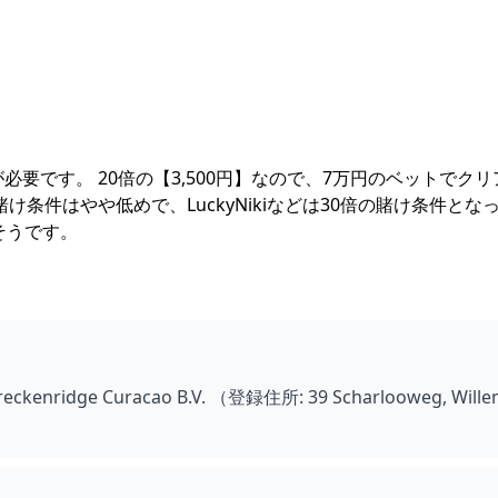
必要です。 20倍の【3,500円】なので、7万円のベットでク
け条件はやや低めで、LuckyNikiなどは30倍の賭け条件とな
そうです。
Curacao B.V. （登録住所: 39 Scharlooweg, Willem