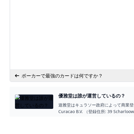
ポーカーで最強のカードは何ですか？
優雅堂は誰が運営しているの？
遊雅堂はキュラソー政府によって商業登録され
Curacao B.V. （登録住所: 39 Scharloo
より運営されている。