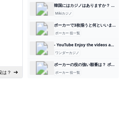
韓国にはカジノはありますか？ 1位：パラダイスカジノ・チェジュロッテ パラダイスカジノ・チェジュロッテは、韓国最大のリゾート地「中文観光団地」にあるテーマパークのようなカジ
Mikiカジノ
ポーカーで3枚揃うと何といいますか？ スリーカードとはその役名が示す通り、5枚の手札の中で、♦8♥8♠8のように、同じ数字3枚が揃った際に成立する役です。 手札の役について話すとき
ポーカー 役一覧
- YouTube Enjoy the videos and music that you love, upload original content and share it all with friends, family and the world on YouTube.
ワンダーカジノ
ポーカーの役の強い順番は？ ポーカーの役（テキサスホールデムポーカー） ・カードの数位は”A”（エース）が最も強く、以下”K, Q, J, 10, 9, 8, 7, 6, 5, 4, 3, 2”の順となる。
役は？
ポーカー 役一覧