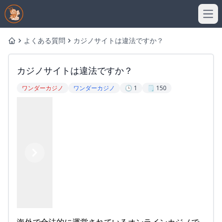
Ope
よくある質問
カジノサイトは違法ですか？
Home
カジノサイトは違法ですか？
ワンダーカジノ
ワンダーカジノ
🕒 1
🗒️ 150
Previous
Next