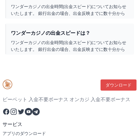
ワンダーカジノの出金時間(出金スピード)についてお知らせ
いたします。 銀行出金の場合、出金反映までに数十分から
最大12時間ほどかかります。 また、土日祝日営業をしてい
ない銀行への出金の場合は、翌営業日に出金反映されますの
ワンダーカジノの出金スピードは？
でご了承ください。Apr 10 2024
ワンダーカジノの出金時間(出金スピード)についてお知らせ
いたします。 銀行出金の場合、出金反映までに数十分から
最大12時間ほどかかります。 また、土日祝日営業をしてい
ない銀行への出金の場合は、翌営業日に出金反映されますの
でご了承ください。Apr 10 2024
ダウンロード
ビーベット 入金不要ボーナス オンカジ 入金不要ボーナス
Facebook
Instagram
Twitter
YouTube
Telegram
サービス
アプリのダウンロード