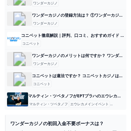
ワンダーカジノ
ワンダーカジノの登録方法は？ ①ワンダーカジノ公式サイトにアクセスして、画面右上の紫のボタン「登録」をクリックします。 ②ポップアップ画面が表示されたら左側、EASYプラン
ワンダーカジノ
コニベット徹底解説｜評判、口コミ、おすすめガイド コニベットは、日本マーケットを強く意識した、日本最適カジノです。お得な限定ウェルカム特典、定期キャンペーンは人気急上昇中。 ボーナス合計: 最大
コニベット
ワンダーカジノのメリットは何ですか？ ワンダーカジノでは、初回入金限定の100％ボーナスも提供しています。 最大500ドルまでもらえるため、500ドル入金した場合は合計1,000ド
ワンダーカジノ
コニベットは違法ですか？ コニベットカジノは違法？ コニベットは、キュラソー政府から公式ライセンスを取得して運営しているため、運営自体は合法的に行われています。22 เม
コニベット
マルティン・ツベタノフがEPTプラハのエウレカメインイベントで記録破りの勝利を収めた ブルガリアのマーティン ツベタノフが、2024 PokerStars ヨーロピアン ポーカー ツアー (EPT) プラハでの記録破りの 1,100 ユーロ エウレカ メイン イベントで勝利し、449
マルティン・ツベタノフ
エウレカメインイベント
EPT プラハ
ワンダーカジノの初回入金不要ボーナスは？