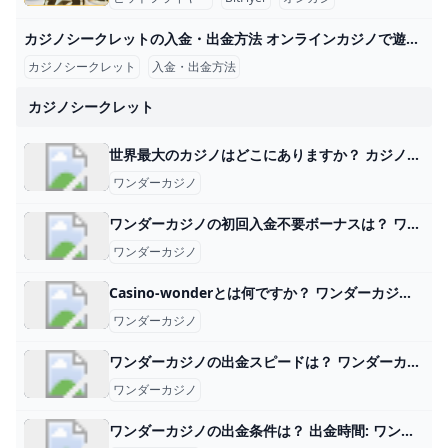
カジノシークレットの入金・出金方法 オンラインカジノで遊ぶには、入出金が必要です！ じゃあ、どうやって入金、出金するの？！って思いますよね。ここでは、カジノシークレットではどんな
カジノシークレット
入金・出金方法
カジノシークレット
世界最大のカジノはどこにありますか？ カジノ・ディ・カンピオーネ (The Casino di Campione )/イタリア: 1位 カジノ・ディ・カンピオーネ (The Casino di Campione) はイタリアのコモ湖畔に位置し、約55,000平方メート
ワンダーカジノ
ワンダーカジノの初回入金不要ボーナスは？ ワンダーカジノのスロットは無料プレイ（デモプレイ）可能？ なんと、ワンダーカジノでは、新規登録する前でもほぼ全てのスロットゲームを無料でプレイ
ワンダーカジノ
Casino-wonderとは何ですか？ ワンダーカジノ（Wonder Casino）とは、2018年3月にオープンしたオンラインカジノで、2019年10月にサイトをリニューアルし、さ
ワンダーカジノ
ワンダーカジノの出金スピードは？ ワンダーカジノの出金時間(出金スピード)についてお知らせいたします。 銀行出金の場合、出金反映までに数十分から最大12時間ほどかかります。 また
ワンダーカジノ
ワンダーカジノの出金条件は？ 出金時間: ワンダーカジノの出金処理の対応時間は日本時間で8時～23時となっています。 その時間帯外に出金申請を行っても、処理は次の対応時間にな