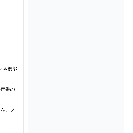
マや機能
の定番の
ろん、プ
す。