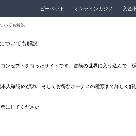
ビーベット
オンラインカジノ
入金
ついても解説
についても解説
なコンセプトを持ったサイトです。冒険の世界に入り込んで、
。
(本人確認)の流れ、そしてお得なボーナスの種類まで詳しく解
参考にしてください。