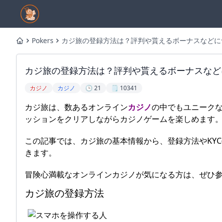
Pokers
カジ旅の登録方法は？評判や貰えるボーナスなどに
Home
カジ旅の登録方法は？評判や貰えるボーナスなど
カジノ
カジノ
🕒 21
🗒️ 10341
カジ旅は、数あるオンライン
カジノ
の中でもユニーク
ッションをクリアしながらカジノゲームを楽しめます
この記事では、カジ旅の基本情報から、登録方法やKYC
きます。
冒険心満載なオンラインカジノが気になる方は、ぜひ
カジ旅の登録方法