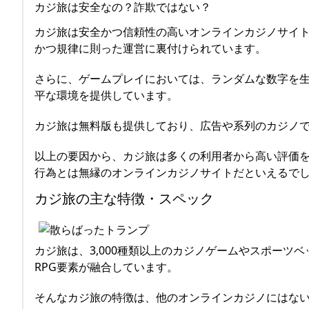
カジ旅は安全なの？詐欺ではない？
カジ旅は安全かつ信頼性の高いオンラインカジノサイ
かつ規律に則った運営に裏付けられています。
さらに、ゲームプレイにおいては、ランダムな数字を生
平な環境を提供しています。
カジ旅は無料版も提供しており、広告や系列のカジノ
以上の要因から、カジ旅は多くの利用者から高い評価
行為とは無縁のオンラインカジノサイトだといえるで
カジ旅の主な特徴・スペック
カジ旅は、3,000種類以上のカジノゲームやスポー
RPG要素が融合しています。
そんなカジ旅の特徴は、他のオンラインカジノにはな