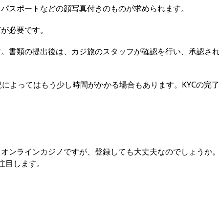
、パスポートなどの顔写真付きのものが求められます。
どが必要です。
す。書類の提出後は、カジ旅のスタッフが確認を行い、承認さ
況によってはもう少し時間がかかる場合もあります。KYCの完
くオンラインカジノですが、登録しても大丈夫なのでしょうか
注目します。