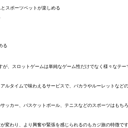
ームとスポーツベットが楽しめる
合
める
旅ですが、スロットゲームは単純なゲーム性だけでなく様々なテー
リアルタイムで味わえるサービスで、バカラやルーレットなど
のサッカー、バスケットボール、テニスなどのスポーツはもち
方が変わり、より興奮や緊張を感じられるのもカジ旅の特徴で