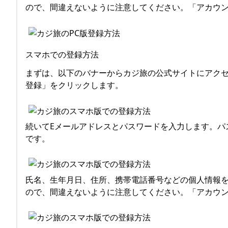
ので、間違えないように注意してください。「アカウ
スマホでの登録方法
まずは、以下のバナーからカジ旅の公式サイトにアク
登録」をクリックします。
続いてEメールアドレスとパスワードを入力します。パ
です。
氏名、生年月日、住所、携帯電話番号などの個人情報
ので、間違えないように注意してください。「アカウ