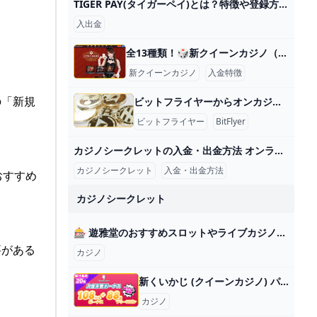
TIGER PAY(タイガーペイ)とは？特徴や登録方法、入出金方法や手数料もご紹介 入出金 「TIGER PAY(タイガーペイ)の特徴が知りたい」 「TIGER PAY(タイガーペイ)の登録方法が知りたい」 「TIGER PAY(タイガーペイ
入出金
全13種類！🎲新クイーンカジノ（Queen Casino）の入金で使える決済方法 新クイーンカジノの入金に関する特徴は以下の3つです 新クイーンカジノ（Queen Casino）の入金に関する特徴は以下の3つです。 13種類の入
新クイーンカジノ
入金特徴
入金方法
の「新規
ビットフライヤーからオンカジへの入出金方法を解説！おすすめの手順もご紹介 オンカジはウェブ上で幅広いゲームを楽しむ場です。スロット、ブラックジャック、ルーレットからスポーツベッティングやライブカジノまで多彩な選択肢
ビットフライヤー
BitFlyer
オンカジ
カジノシークレットの入金・出金方法 オンラインカジノで遊ぶには、入出金が必要です！ じゃあ、どうやって入金、出金するの？！って思いますよね。ここでは、カジノシークレットではどんな
カジノシークレット
入金・出金方法
おすすめ
カジノシークレット
🎰 遊雅堂のおすすめスロットやライブカジノ10選！💥😄 勝ちやすいゲームや遊び方も解説 カジノ🃏 遊雅堂(ゆうがどう)では様々なゲームが用意されています。どのゲームで遊べばいいのか迷ってしまう人もいるでしょう。おすすめできるゲームを知って
要がある
カジノ
新くいかじ (クイーンカジノ) パチンコの遊び方やレートは？ 新クイーンカジノ(新くいかじ)は老舗カジノ「クイーンカジノ(くいかじ)」のパチンコ・パチスロ導入の新バージョンであり、2023年に設立された
カジノ