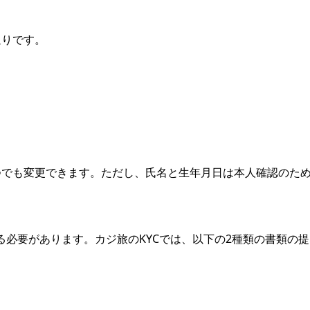
通りです。
つでも変更できます。ただし、氏名と生年月日は本人確認のた
せる必要があります。カジ旅のKYCでは、以下の2種類の書類の