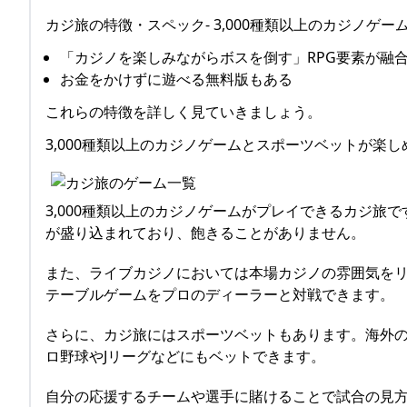
カジ旅の特徴・スペック- 3,000種類以上のカジノゲ
「カジノを楽しみながらボスを倒す」RPG要素が融
お金をかけずに遊べる無料版もある
これらの特徴を詳しく見ていきましょう。
3,000種類以上のカジノゲームとスポーツベットが楽し
3,000種類以上のカジノゲームがプレイできるカジ
が盛り込まれており、飽きることがありません。
また、ライブカジノにおいては本場カジノの雰囲気を
テーブルゲームをプロのディーラーと対戦できます。
さらに、カジ旅にはスポーツベットもあります。海外
ロ野球やJリーグなどにもベットできます。
自分の応援するチームや選手に賭けることで試合の見