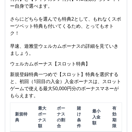
ー自身で選べます。
さらにどちらを選んでも特典2として、もれなくスポ
ーツベット特典も付いてくるため、とってもオト
ク！
早速、遊雅堂ウェルカムボーナスの詳細を見ていき
ましょう。
ウェルカムボーナス【スロット特典】
新規登録特典一つめで【スロット】特典を選択する
と、初回（1回目の入金）入金ボーナスは、スロット
ゲームで使える最大50,000円分のボーナスマネーが
もらえます。
最大
ボー
賭
有
最小
新規特
ボー
ナス
け
効
入金
典
ナス
の割
条
期
額
額
合
件
限