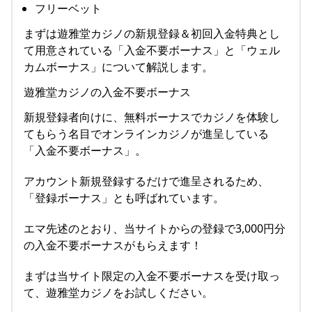
フリーベット
まずは遊雅堂カジノの新規登録＆初回入金特典とし
て用意されている「入金不要ボーナス」と「ウェル
カムボーナス」について解説します。
遊雅堂カジノの入金不要ボーナス
新規登録者向けに、無料ボーナスでカジノを体験し
てもらう名目でオンラインカジノが進呈している
「入金不要ボーナス」。
アカウント新規登録するだけで進呈されるため、
「登録ボーナス」とも呼ばれています。
エマ先述のとおり、当サイトからの登録で3,000円分
の入金不要ボーナスがもらえます！
まずは当サイト限定の入金不要ボーナスを受け取っ
て、遊雅堂カジノをお試しください。