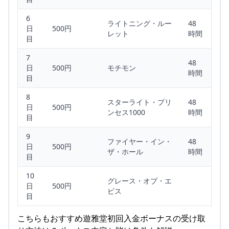
6
ライトニング・ルー
48
日
500円
レット
時間
目
7
48
日
500円
モチモン
時間
目
8
スターライト・プリ
48
日
500円
ンセス1000
時間
目
9
ファイヤー・イン・
48
日
500円
ザ・ホール
時間
目
10
グレース・オブ・エ
日
500円
ビス
目
こちらもおすすめ遊雅堂初回入金ボーナスの受け取