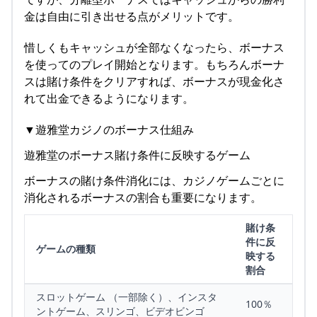
金は自由に引き出せる点がメリットです。
惜しくもキャッシュが全部なくなったら、ボーナス
を使ってのプレイ開始となります。もちろんボーナ
スは賭け条件をクリアすれば、ボーナスが現金化さ
れて出金できるようになります。
▼遊雅堂カジノのボーナス仕組み
遊雅堂のボーナス賭け条件に反映するゲーム
ボーナスの賭け条件消化には、カジノゲームごとに
消化されるボーナスの割合も重要になります。
賭け条
件に反
ゲームの種類
映する
割合
スロットゲーム （一部除く）、インスタ
100％
ントゲーム、スリンゴ、ビデオビンゴ