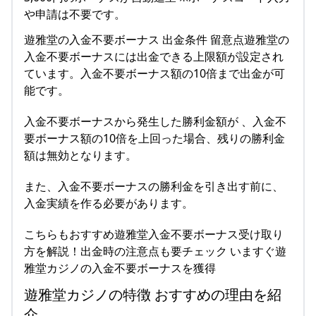
や申請は不要です。
遊雅堂の入金不要ボーナス 出金条件 留意点遊雅堂の
入金不要ボーナスには出金できる上限額が設定され
ています。入金不要ボーナス額の10倍まで出金が可
能です。
入金不要ボーナスから発生した勝利金額が 、入金不
要ボーナス額の10倍を上回った場合、残りの勝利金
額は無効となります。
また、入金不要ボーナスの勝利金を引き出す前に、
入金実績を作る必要があります。
こちらもおすすめ遊雅堂入金不要ボーナス受け取り
方を解説！出金時の注意点も要チェック いますぐ遊
雅堂カジノの入金不要ボーナスを獲得
遊雅堂カジノの特徴 おすすめの理由を紹
介