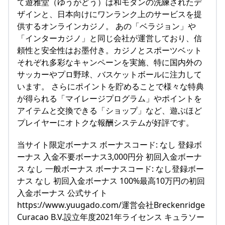
て遊雅堂（ゆうがどう）は和モダンの洗練されたデ
ザインと、日本向けにワンランク上のサービスを提
供するオンラインカジノ。 あの「ベラジョン」や
「インターカジノ」と同じ会社が運営しており、信
頼性と安全性はお墨付き。カジノとスポーツベット
それぞれ多彩なキャンペーンを実施、特に国内外の
サッカーやプロ野球、バスケットボールに注力して
います。 さらにポイントを貯めることで様々な特典
が得られる「マイレージプログラム」やポイントを
アイテムと交換できる「ショップ」など、遊ぶほど
プレイヤーにオトクな報酬システムが好評です。
当サイト限定ボーナス ボーナスコード: なし 登録ボ
ーナス 入金不要ボーナス3,000円分 初回入金ボーナ
ス なし 一般ボーナス ボーナスコード: なし登録ボー
ナス なし 初回入金ボーナス 100%最高10万円の初回
入金ボーナス 公式サイト
https://www.yuugado.com/運営会社Breckenridge
Curacao B.V.設立年度2021年ライセンス キュラソー