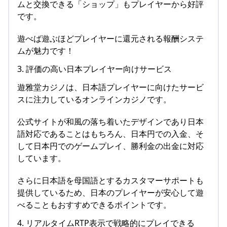
ムと交換できる「ショップ」もプレイヤーから好評
です。
遊べば遊ぶほどプレイヤーに還元される報酬システ
ムが魅力です！
3. 評価の高い日本プレイヤー向けサービス
遊雅堂カジノは、日本語プレイヤーに向けたサービ
スに注力しているオンラインカジノです。
公式サイトが和風の落ち着いたデザインであり日本
語対応であることはもちろん、日本円での入金、そ
して日本円でのゲームプレイ、勝利金の出金に対応
しています。
さらに日本語を母国語とするカスタマーサポートも
提供しているため、日本のプレイヤーが安心して遊
べることもおすすめできるポイントです。
4. リアルタイムRTP表示で戦略的にプレイできる