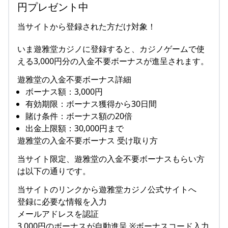
円プレゼント中
当サイトから登録された方だけ対象！
いま遊雅堂カジノに登録すると、カジノゲームで使
える3,000円分の入金不要ボーナスが進呈されます。
遊雅堂の入金不要ボーナス詳細
ボーナス額：3,000円
有効期限：ボーナス獲得から30日間
賭け条件：ボーナス額の20倍
出金上限額：30,000円まで
遊雅堂の入金不要ボーナス 受け取り方
当サイト限定、遊雅堂の入金不要ボーナスもらい方
は以下の通りです。
当サイトのリンクから遊雅堂カジノ公式サイトへ
登録に必要な情報を入力
メールアドレスを認証
3,000円のボーナスが自動進呈 ※ボーナスコード入力