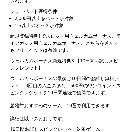
されます。
フリーベット獲得条件
2,000円以上をベットが対象
1.5以上のオッズが対象
新規登録特典1でスロット用ウェルカムボーナス、ラ
イブカジノ用ウェルカムボーナス、どちらを選んで
もフリーベットは有効です。
ウェルカムボーナス新規特典3.【10日間お試しスピ
ンクレジット】
ウェルカムボーナスの最後は10日間のお試し無料プ
レイ！ 3回目の入金のあと、500円のワンコイン・ス
ピンクレジットを10日間連続で獲得できます。
遊雅堂おすすめのゲーム、10選で利用できます。
詳細は以下のとおりです。
10日間お試しスピンクレジット対象ゲーム