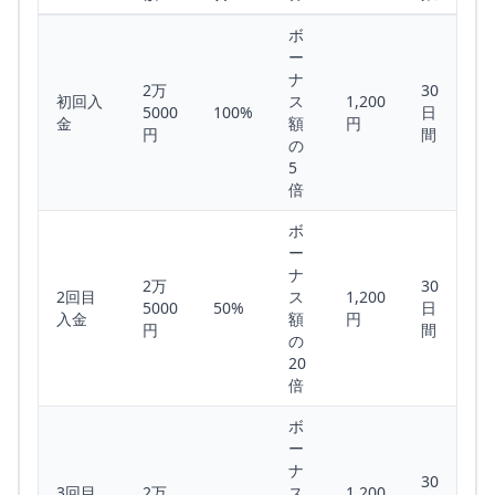
ボ
ー
ナ
2万
30
初回入
ス
1,200
5000
100%
日
金
額
円
円
間
の
5
倍
ボ
ー
ナ
2万
30
2回目
ス
1,200
5000
50%
日
入金
額
円
円
間
の
20
倍
ボ
ー
ナ
30
3回目
2万
ス
1,200