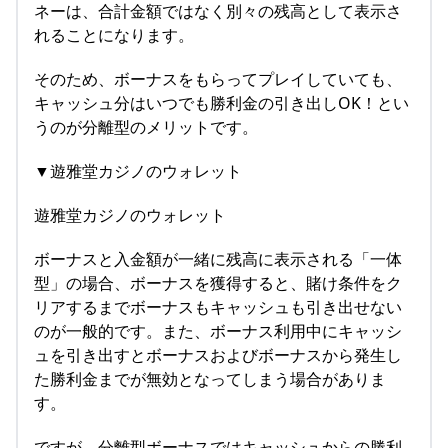
ネーは、合計金額ではなく別々の残高として表示さ
れることになります。
そのため、ボーナスをもらってプレイしていても、
キャッシュ分はいつでも勝利金の引き出しOK！とい
うのが分離型のメリットです。
▼遊雅堂カジノのウォレット
遊雅堂カジノのウォレット
ボーナスと入金額が一緒に残高に表示される「一体
型」の場合、ボーナスを獲得すると、賭け条件をク
リアするまでボーナスもキャッシュも引き出せない
のが一般的です。また、ボーナス利用中にキャッシ
ュを引き出すとボーナスおよびボーナスから発生し
た勝利金までが無効となってしまう場合がありま
す。
ですが、分離型ボーナスではキャッシュからの勝利