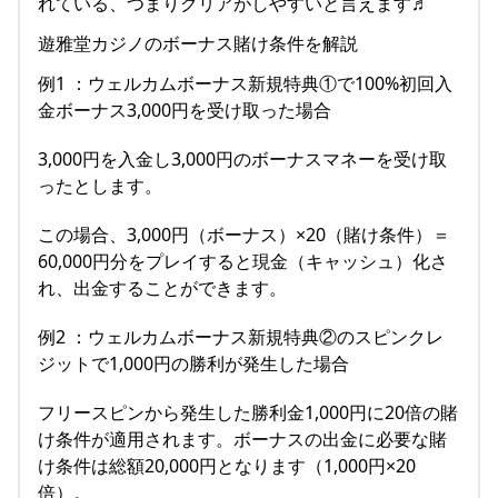
れている、つまりクリアがしやすいと言えます♬
遊雅堂カジノのボーナス賭け条件を解説
例1 ：ウェルカムボーナス新規特典①で100%初回入
金ボーナス3,000円を受け取った場合
3,000円を入金し3,000円のボーナスマネーを受け取
ったとします。
この場合、3,000円（ボーナス）×20（賭け条件）＝
60,000円分をプレイすると現金（キャッシュ）化さ
れ、出金することができます。
例2 ：ウェルカムボーナス新規特典②のスピンクレ
ジットで1,000円の勝利が発生した場合
フリースピンから発生した勝利金1,000円に20倍の賭
け条件が適用されます。ボーナスの出金に必要な賭
け条件は総額20,000円となります（1,000円×20
倍）。