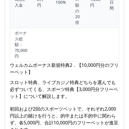
100%
日
入金
円
額
円
間
の
20
倍
ボーナ
ス総
額：
70,000
円
ウェルカムボーナス新規特典2．【10,000円分のフリ
ーベット】
スロット特典、ライブカジノ特典どちらを選んでも
必ずついてくる、スポーツ特典【3,000円分フリーベ
ット】について解説します。
初回および2回のスポーツベットで、それぞれ2,000
円以上の賭けを行うと、的中または不的中に関わら
ず、各5,000円、合計10,000円のフリーベットが進呈