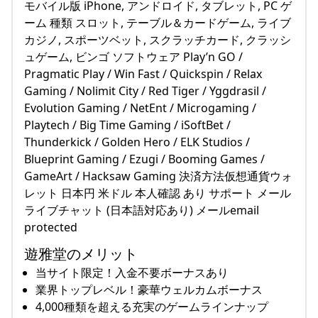
モバイル版 iPhone, アンドロイド, タブレット, PC ゲ
ーム 種類 スロット, テーブル＆カードゲーム, ライブ
カジノ, スポーツベット, スクラッチカード, クラッシ
ュゲーム, ビンゴ ソフトウェア Play’n GO /
Pragmatic Play / Win Fast / Quickspin / Relax
Gaming / Nolimit City / Red Tiger / Yggdrasil /
Evolution Gaming / NetEnt / Microgaming /
Playtech / Big Time Gaming / iSoftBet /
Thunderkick / Golden Hero / ELK Studios /
Blueprint Gaming / Ezugi / Booming Games /
GameArt / Hacksaw Gaming 決済方法仮想通貨ウォ
レット 日本円 米ドル 本人確認 あり サポート メール
ライブチャット (日本語対応あり) メールemail
protected
遊雅堂のメリット
当サイト限定！入金不要ボーナスあり
業界トップレベル！豪華ウェルカムボーナス
4,000種類を超える充実のゲームラインナップ