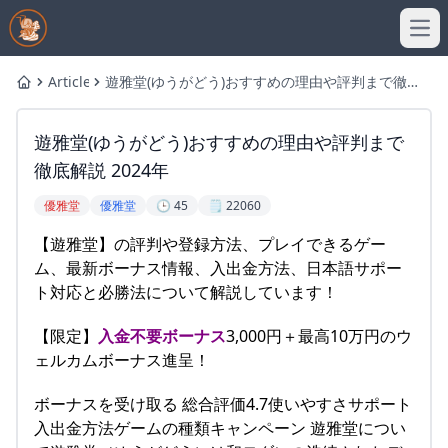
Ope
Articles
遊雅堂(ゆうがどう)おすすめの理由や評判まで徹底
Home
解説 2024年
遊雅堂(ゆうがどう)おすすめの理由や評判まで
徹底解説 2024年
優雅堂
優雅堂
🕒 45
🗒️ 22060
【遊雅堂】の評判や登録方法、プレイできるゲー
ム、最新ボーナス情報、入出金方法、日本語サポー
ト対応と必勝法について解説しています！
【限定】
入金不要ボーナス
3,000円＋最高10万円のウ
ェルカムボーナス進呈！
ボーナスを受け取る 総合評価4.7使いやすさサポート
入出金方法ゲームの種類キャンペーン 遊雅堂につい