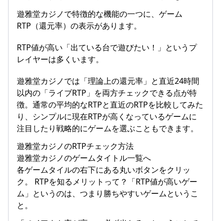
遊雅堂カジノで特徴的な機能の一つに、ゲーム
RTP（還元率）の表示があります。
RTP値が高い「出ている台で遊びたい！」というプ
レイヤーは多くいます。
遊雅堂カジノでは「理論上の還元率」と直近24時間
以内の「ライブRTP」を両方チェックできる点が特
徴。通常の平均的なRTPと直近のRTPを比較してみた
り、シンプルに現在RTPが高くなっているゲームに
注目したり戦略的にゲームを選ぶこともできます。
遊雅堂カジノのRTPチェック方法
遊雅堂カジノのゲームタイトル一覧へ
各ゲームタイルの右下にある丸いボタンをクリッ
ク。 RTPを知るメリットって？「RTP値が高いゲー
ム」というのは、つまり勝ちやすいゲームというこ
と。